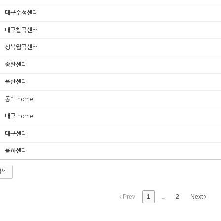
대구수성센터
대구칠곡센터
성북월곡센터
송탄센터
울산센터
동백 home
대구 home
대구센터
율하센터
검색
Prev
1
...
2
Next