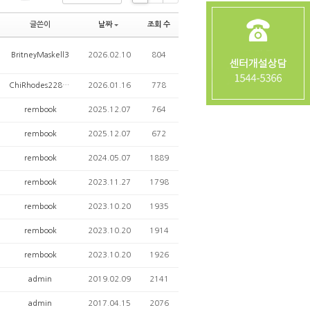
Li
Zi
G
s
n
al
글쓴이
날짜
조회 수
t
e
le
ry
BritneyMaskell3
2026.02.10
804
ChiRhodes2288678
2026.01.16
778
rembook
2025.12.07
764
rembook
2025.12.07
672
rembook
2024.05.07
1889
rembook
2023.11.27
1798
rembook
2023.10.20
1935
rembook
2023.10.20
1914
rembook
2023.10.20
1926
admin
2019.02.09
2141
admin
2017.04.15
2076