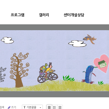
프로그램
갤러리
센터개설상담
T
검색
쓰기
기본글꼴