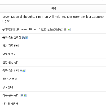
제목
Seven Magical Thoughts Tips That Will Help You Declutter Meilleur Casino En
Ligne
硕本培训机构peixun10.com：教育行业的新兴力量
중국 충칭 2호점
경기 광주센터
남동탄 센터
천안 불당 센터
중국 충칭센터
동탄2기센터
광교센터
대구 율하 센터
대전유성센터