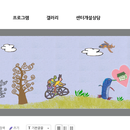
프로그램
갤러리
센터개설상담
T
검색
쓰기
기본글꼴