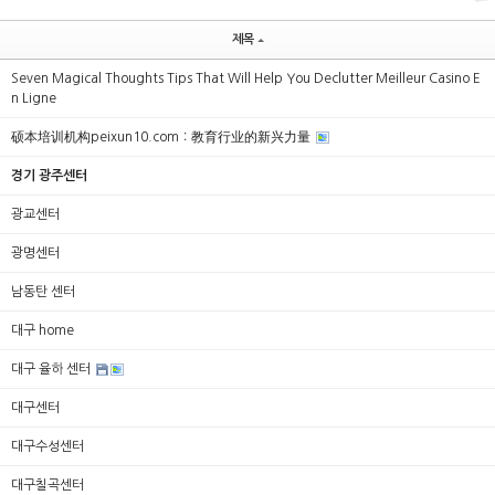
제목
Seven Magical Thoughts Tips That Will Help You Declutter Meilleur Casino E
n Ligne
硕本培训机构peixun10.com：教育行业的新兴力量
경기 광주센터
광교센터
광명센터
남동탄 센터
대구 home
대구 율하 센터
대구센터
대구수성센터
대구칠곡센터