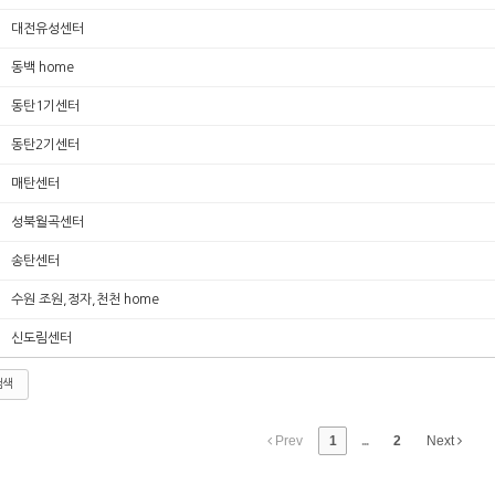
대전유성센터
동백 home
동탄1기센터
동탄2기센터
매탄센터
성북월곡센터
송탄센터
수원 조원,정자,천천 home
신도림센터
검색
Prev
1
...
2
Next