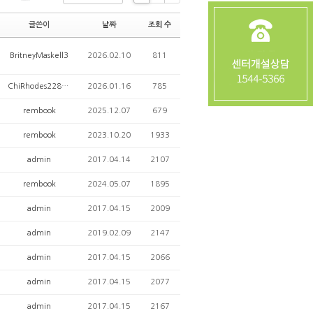
Li
Zi
G
s
n
al
글쓴이
날짜
조회 수
t
e
le
ry
BritneyMaskell3
2026.02.10
811
ChiRhodes2288678
2026.01.16
785
rembook
2025.12.07
679
rembook
2023.10.20
1933
admin
2017.04.14
2107
rembook
2024.05.07
1895
admin
2017.04.15
2009
admin
2019.02.09
2147
admin
2017.04.15
2066
admin
2017.04.15
2077
admin
2017.04.15
2167