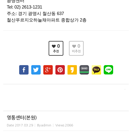
광명센터
Tel: 02) 2613-1231
주소: 경기 광명시 철산동 637
철산푸르지오하늘채아파트 종합상가 2층
0
0
추천
비추천
영통센터(본원)
Date
2017.03.29
By
admin
Views
2066