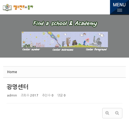
Sketchbook5, 스케치북5
Sketchbook5, 스케치북5
Home
광명센터
admin
조회 수
2017
추천 수
0
댓글
0